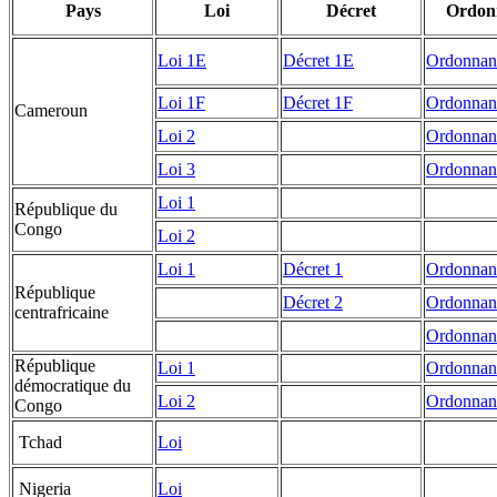
Pays
Loi
Décret
Ordon
Loi 1E
Décret 1E
Ordonnan
Loi 1F
Décret 1F
Ordonnan
Cameroun
Loi 2
Ordonnan
Loi 3
Ordonnan
Loi 1
République du
Congo
Loi 2
Loi 1
Décret 1
Ordonnan
République
Décret 2
Ordonnan
centrafricaine
Ordonnan
République
Loi 1
Ordonnan
démocratique du
Loi 2
Ordonnan
Congo
Tchad
Loi
Nigeria
Loi