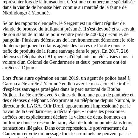
représenter lors de la transaction. C’est une commerçante spécialisée
dans la viande de brousse bien connue au marché de la faune de
Nkolndongo à Yaoundé.
Selon les rapports d'enquête, le Sergent est un client régulier de
viande de brousse du trafiquant présumé. Il s'est dévoué et se servait
de son statut de militaire pour vendre près de 400 kg d'écailles de
pangolin. Plusieurs défenseurs de l'environnement dénoncent le rôle
douteux que jouent certains agents des forces de l’ordre dans le
trafic de produits de la faune sauvage dans le pays. En 2017, 216
défenses d'éléphants et 81 queues d'éléphants ont été saisies dans la
voiture d'un Colonel de Gendarmerie et deux personnes ont été
arrêtées à Djoum.
Lors d'une autre opération en mai 2019, un agent de police basé à
Garoua a été arrêté à Yaoundé en lien avec le massacre et le trafic
d'espèces sauvages protégées dans le parc national de Bouba
Ndjida. Il a été arrêté avec 5 crânes de lion, une peau de panthère et
des défenses d'éléphant. S'exprimant au téléphone depuis Nairobi, le
directeur du LAGA, Ofir Drori, apparemment impressionné par le
travail de la Gendarmerie, a déclaré que: «Toutes les personnes
arrêtées ont explicitement déclaré la valeur de deux hommes en
uniforme dans ce réseau de trafic, était de toute impunité dans leurs
transactions illégales. Dans cette répression, le gouvernement du
Cameroun envoie un message fort: les criminels ne peuvent pas se