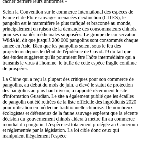
cacher derrière leurs uniformes ».
Selon la Convention sur le commerce International des espèces de
Faune et de Flore sauvages menacées d'extinction (CITES), le
pangolin est le mammifère le plus trafiqué et braconné au monde,
principalement en raison de la demande des consommateurs chinois,
pour ses qualités médicinales supposées. Le groupe de conservation
WildAid, dit que jusqu'à 200 000 pangolins sont consommés chaque
année en Asie. Bien que les pangolins soient sous le feu des
projecteurs depuis le début de l'épidémie de Covid-19 du fait que
des études suggèrent qu'ils pourraient être l'hôte intermédiaire qui a
transmis le virus à l'homme, le trafic de cette espèce fragile continue
de prospérer.
La Chine qui a reçu la plupart des critiques pour son commerce de
pangolins, au début du mois de juin, a élevé le statut de protection
des pangolins au plus haut niveau, a rapporté récemment le site
d'information Guardian. Le site a également publié que les écailles
de pangolin ont été retirées de la liste officielle des ingrédients 2020
pour utilisation en médecine traditionnelle chinoise. De nombreux
écologistes et défenseurs de la faune sauvage espèrent que la récente
décision du gouvernement chinois aidera à mettre fin au commerce
mondial du pangolin. L'espèce est totalement protégée au Cameroun
et réglementée par la législation. La loi cible donc ceux qui
manipulent illégalement l'espèce.